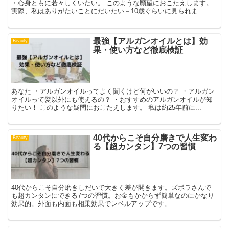
・心身ともに若々しくいたい。 このような願望におこたえします。
実際、私はありがたいことにだいたい－10歳ぐらいに見られま...
最強【アルガンオイルとは】効
Beauty
果・使い方など徹底検証
あなた ・アルガンオイルってよく聞くけど何がいいの？ ・アルガン
オイルって髪以外にも使えるの？ ・おすすめのアルガンオイルが知
りたい！ このような疑問におこたえします。 私は約25年前に...
40代からこそ自分磨きで人生変わ
Beauty
る【超カンタン】7つの習慣
40代からこそ自分磨きしだいで大きく差が開きます。ズボラさんで
も超カンタンにできる7つの習慣。お金もかからず簡単なのにかなり
効果的。外面も内面も相乗効果でレベルアップです。