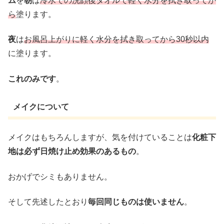
ム
を
朝
は
冷水での洗顔後タオルで軽く水分を拭き取ってか
ら
塗ります。
夜
は
お風呂上がりに軽く水分を拭き取ってから30秒以内
に塗ります。
これのみです
。
メイクについて
メイクはもちろんしますが、気を付けていることは
化粧下
地は必ず日焼け止め効果のあるもの
。
おかげでシミもありません。
そして先述したとおり
毎回同じものは使いません
。