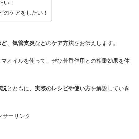
たい！
どのケアをしたい！
のど
、
気管支炎
などの
ケア方法
をお伝えします。
ロマオイルを使って、ぜひ芳香作用との相乗効果を体
解説
とともに、
実際のレシピや使い方
を解説していき
ンサーリンク