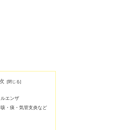
次
フルエンザ
・咳・痰・気管支炎など